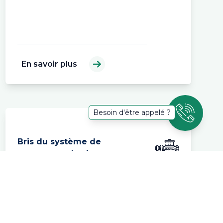
En savoir plus
Besoin d'être appelé ?
Bris du système de
convoyage des intrants
Casse d’une des trois vis sans fin de
convoyage due à la présence d’un corps
étranger.