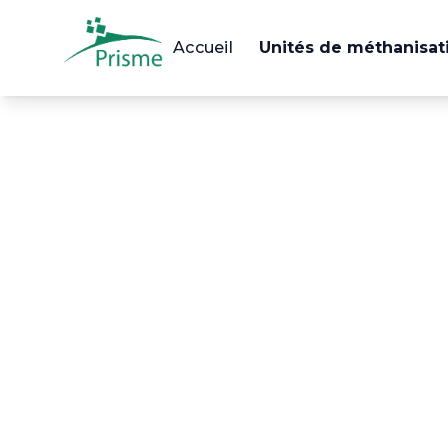
Accueil
Unités de méthanisat
Phase d'analyse du p
Phase de constructi
Phase d'exploitation
Exemples de sinistr