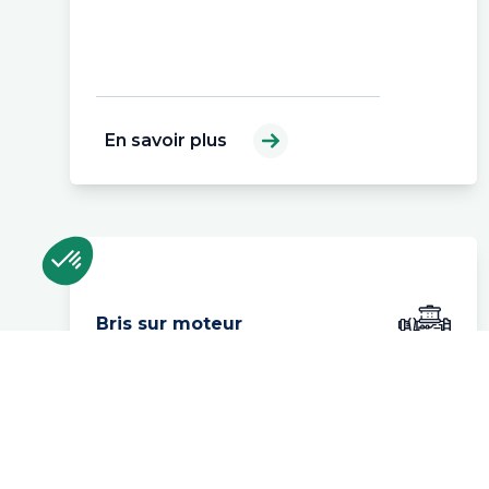
En savoir plus
Bris sur moteur
Arrêt brutal du moteur suite à une
alarme de défaut de pression d'huile.